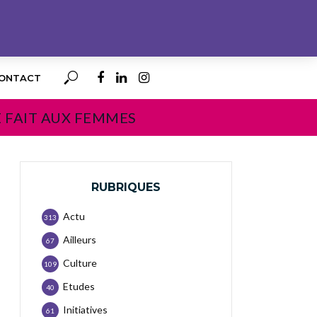
ONTACT
E FAIT AUX FEMMES
RUBRIQUES
Actu
313
Ailleurs
67
Culture
109
Etudes
40
Initiatives
61