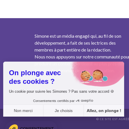
Simone est un média engagé qui, au fil de son
développement, a fait de ses lectrices des
membres à part entière de la rédaction.
Nous nous appuyons sur notre communauté pou
produire un contenu pertinent au plus près des
besoins des femmes de notre génération.
On plonge avec
des cookies ?
Un cookie pour suivre les Simones ? Pas sans votre accord 🍪
Consentements certifiés par
Non merci
Je choisis
Allez, on plonge !
© CE SITE EST AGRÉ
Axeptio consent
Plateforme de Gestion du Consentement : Personnalisez vo
CONSENTEMENT