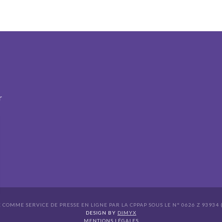
r
É COMME SERVICE DE PRESSE EN LIGNE PAR LA CPPAP SOUS LE N° 0626 Z 93934 (
s Options
DESIGN BY
DIMYX
MENTIONS LÉGALES