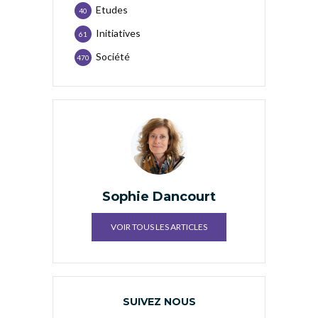
Etudes
40
Initiatives
61
Société
470
Sophie Dancourt
VOIR TOUS LES ARTICLES
SUIVEZ NOUS