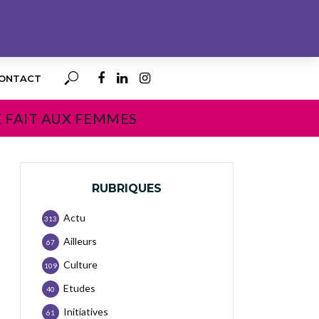
ONTACT
E FAIT AUX FEMMES
RUBRIQUES
Actu
313
Ailleurs
67
Culture
109
Etudes
40
Initiatives
61