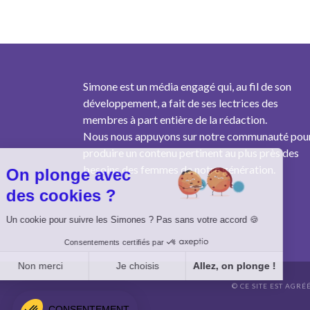
Simone est un média engagé qui, au fil de son
développement, a fait de ses lectrices des
membres à part entière de la rédaction.
Nous nous appuyons sur notre communauté pou
produire un contenu pertinent au plus près des
besoins des femmes de notre génération.
On plonge avec
des cookies ?
Un cookie pour suivre les Simones ? Pas sans votre accord 🍪
Consentements certifiés par
Non merci
Je choisis
Allez, on plonge !
© CE SITE EST AGRÉ
Axeptio consent
Plateforme de Gestion du Consentement : Personnalisez vo
CONSENTEMENT