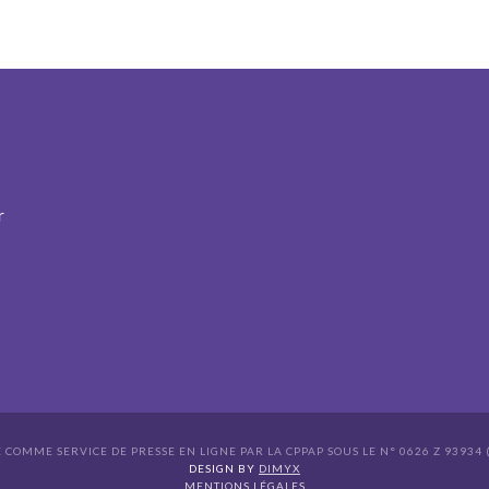
r
É COMME SERVICE DE PRESSE EN LIGNE PAR LA CPPAP SOUS LE N° 0626 Z 93934 (
s Options
DESIGN BY
DIMYX
MENTIONS LÉGALES