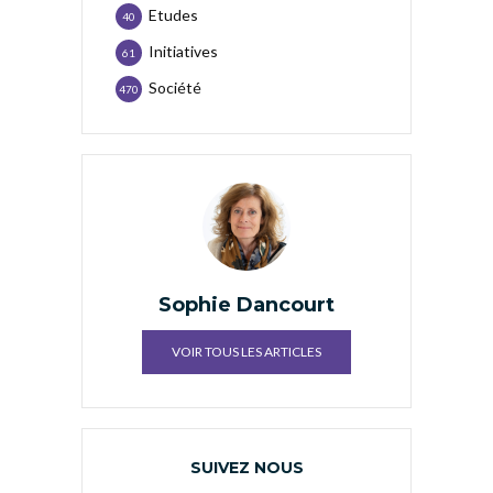
Etudes
40
Initiatives
61
Société
470
Sophie Dancourt
VOIR TOUS LES ARTICLES
SUIVEZ NOUS