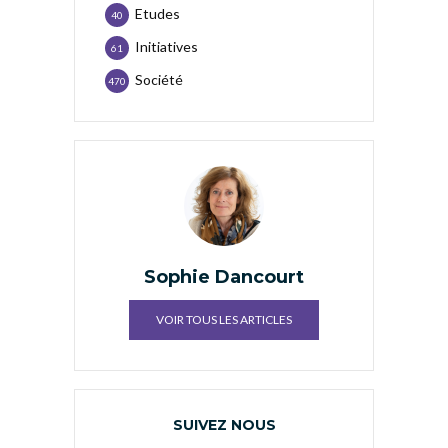
Etudes
40
Initiatives
61
Société
470
Sophie Dancourt
VOIR TOUS LES ARTICLES
SUIVEZ NOUS