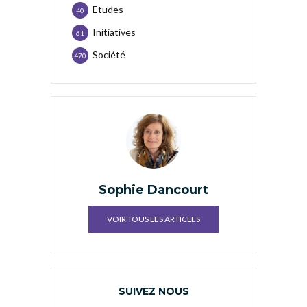
Etudes
40
Initiatives
61
Société
470
Sophie Dancourt
VOIR TOUS LES ARTICLES
SUIVEZ NOUS