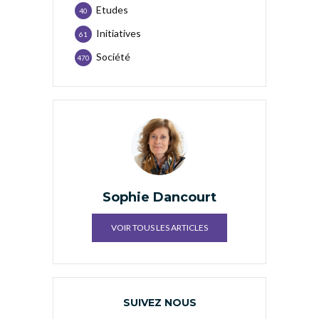
Etudes
40
Initiatives
61
Société
470
Sophie Dancourt
VOIR TOUS LES ARTICLES
SUIVEZ NOUS