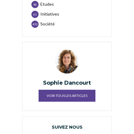
Etudes
40
Initiatives
61
Société
470
Sophie Dancourt
VOIR TOUS LES ARTICLES
SUIVEZ NOUS