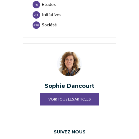
Etudes
40
Initiatives
61
Société
470
Sophie Dancourt
VOIR TOUS LES ARTICLES
SUIVEZ NOUS