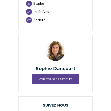
Etudes
40
Initiatives
61
Société
470
Sophie Dancourt
VOIR TOUS LES ARTICLES
SUIVEZ NOUS