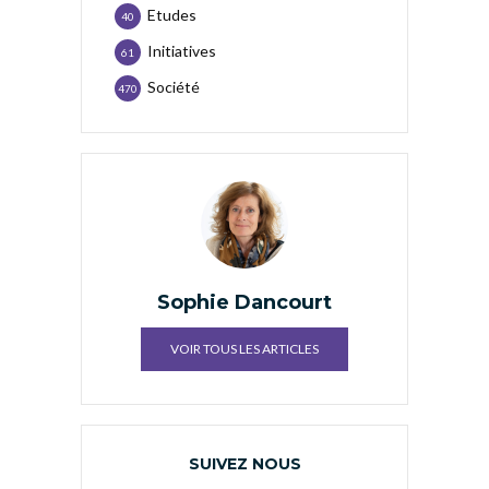
Etudes
40
Initiatives
61
Société
470
Sophie Dancourt
VOIR TOUS LES ARTICLES
SUIVEZ NOUS