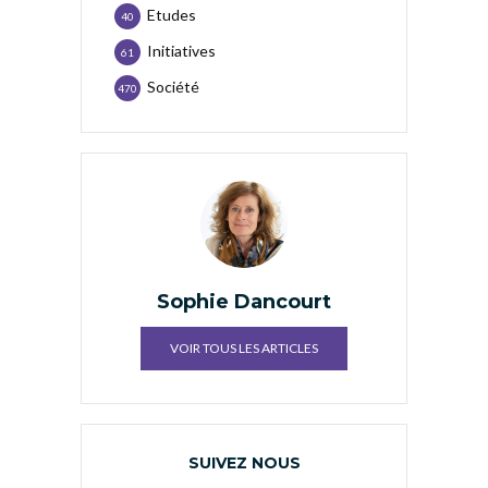
Etudes
40
Initiatives
61
Société
470
Sophie Dancourt
VOIR TOUS LES ARTICLES
SUIVEZ NOUS