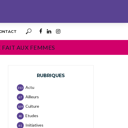
ONTACT
E FAIT AUX FEMMES
RUBRIQUES
Actu
313
Ailleurs
67
Culture
109
Etudes
40
Initiatives
61