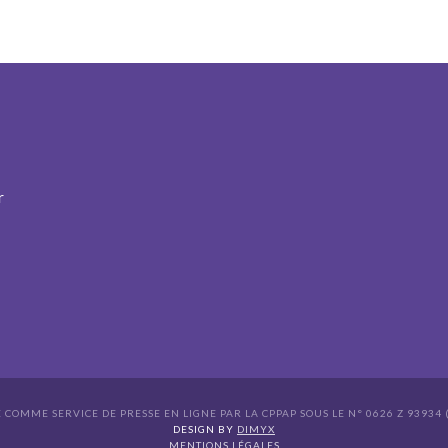
r
É COMME SERVICE DE PRESSE EN LIGNE PAR LA CPPAP SOUS LE N° 0626 Z 93934 (
s Options
DESIGN BY
DIMYX
MENTIONS LÉGALES