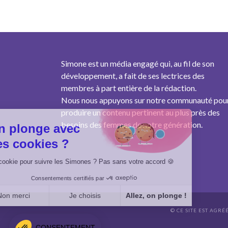
Simone est un média engagé qui, au fil de son
développement, a fait de ses lectrices des
membres à part entière de la rédaction.
Nous nous appuyons sur notre communauté pou
produire un contenu pertinent au plus près des
besoins des femmes de notre génération.
On plonge avec
des cookies ?
Un cookie pour suivre les Simones ? Pas sans votre accord 🍪
Consentements certifiés par
Non merci
Je choisis
Allez, on plonge !
© CE SITE EST AGRÉ
Axeptio consent
Plateforme de Gestion du Consentement : Personnalisez vo
CONSENTEMENT