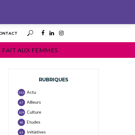
ONTACT
E FAIT AUX FEMMES
RUBRIQUES
Actu
313
Ailleurs
67
Culture
109
Etudes
40
Initiatives
61