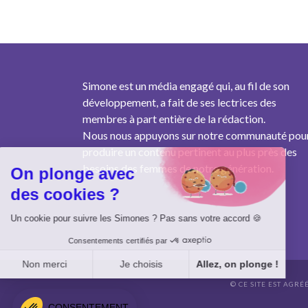
Simone est un média engagé qui, au fil de son
développement, a fait de ses lectrices des
membres à part entière de la rédaction.
Nous nous appuyons sur notre communauté pou
produire un contenu pertinent au plus près des
besoins des femmes de notre génération.
On plonge avec
des cookies ?
Un cookie pour suivre les Simones ? Pas sans votre accord 🍪
Consentements certifiés par
Non merci
Je choisis
Allez, on plonge !
© CE SITE EST AGRÉ
Axeptio consent
Plateforme de Gestion du Consentement : Personnalisez vo
CONSENTEMENT