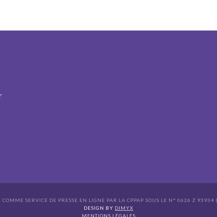
r
É COMME SERVICE DE PRESSE EN LIGNE PAR LA CPPAP SOUS LE N° 0626 Z 93934 (
s Options
DESIGN BY
DIMYX
MENTIONS LÉGALES