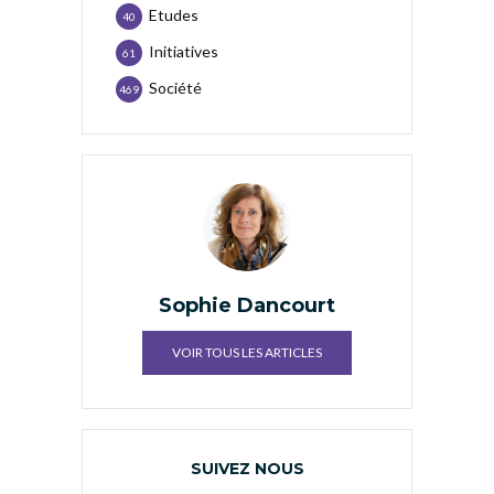
Etudes
40
Initiatives
61
Société
469
Sophie Dancourt
VOIR TOUS LES ARTICLES
SUIVEZ NOUS