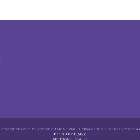
r
É COMME SERVICE DE PRESSE EN LIGNE PAR LA CPPAP SOUS LE N° 0626 Z 93934 (
s Options
DESIGN BY
DIMYX
MENTIONS LÉGALES