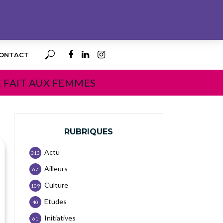
ONTACT
E FAIT AUX FEMMES
RUBRIQUES
Actu
313
Ailleurs
67
Culture
109
Etudes
40
Initiatives
61