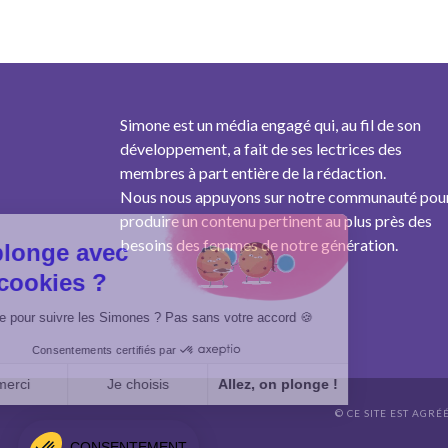
Simone est un média engagé qui, au fil de son
développement, a fait de ses lectrices des
membres à part entière de la rédaction.
Nous nous appuyons sur notre communauté pou
produire un contenu pertinent au plus près des
besoins des femmes de notre génération.
On plonge avec
des cookies ?
Un cookie pour suivre les Simones ? Pas sans votre accord 🍪
Consentements certifiés par
Non merci
Je choisis
Allez, on plonge !
© CE SITE EST AGRÉ
Axeptio consent
Plateforme de Gestion du Consentement : Personnalisez vo
CONSENTEMENT