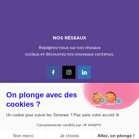
NOS RÉSEAUX
Rejoignez-nous sur nos réseaux
sociaux et découvrez nos nouveaux contenus.
On plonge avec des
© CE SITE EST AGRÉÉ COMME SERVICE DE PRESSE EN LIGNE PAR LA
cookies ?
CPPAP SOUS LE N° 0626 Z 93934 (IPG ART.39BISA CGI)
DESIGN BY
DIMYX
Un cookie pour suivre les Simones ? Pas sans votre accord 🍪
MENTIONS LÉGALES
Consentements certifiés par
POLITIQUE DE CONFIDENTIALITÉ
CONSENTEMENT
Non merci
Je choisis
Allez, on plonge !