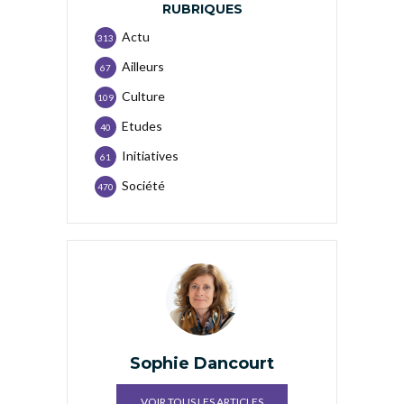
RUBRIQUES
Actu
313
Ailleurs
67
Culture
109
Etudes
40
Initiatives
61
Société
470
Sophie Dancourt
VOIR TOUS LES ARTICLES