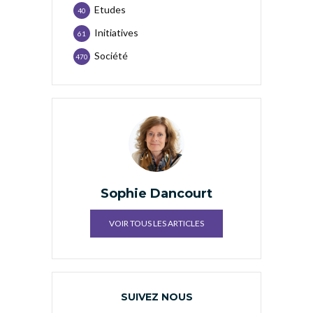
Etudes
40
Initiatives
61
Société
470
Sophie Dancourt
VOIR TOUS LES ARTICLES
SUIVEZ NOUS