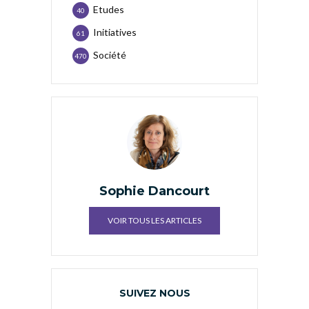
Etudes
40
Initiatives
61
Société
470
Sophie Dancourt
VOIR TOUS LES ARTICLES
SUIVEZ NOUS