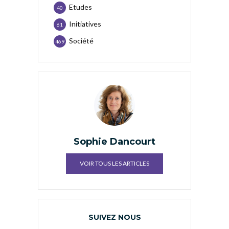
Etudes
40
Initiatives
61
Société
469
Sophie Dancourt
VOIR TOUS LES ARTICLES
SUIVEZ NOUS