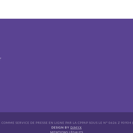
r
É COMME SERVICE DE PRESSE EN LIGNE PAR LA CPPAP SOUS LE N° 0626 Z 93934 (
s Options
DESIGN BY
DIMYX
MENTIONS LÉGALES