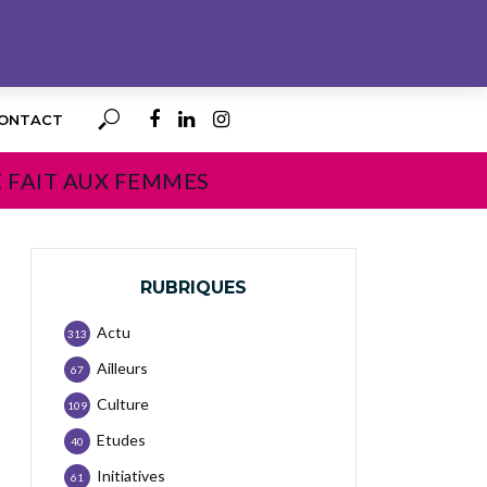
ONTACT
E FAIT AUX FEMMES
RUBRIQUES
Actu
313
Ailleurs
67
Culture
109
Etudes
40
Initiatives
61