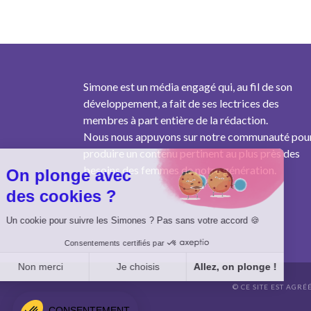
Simone est un média engagé qui, au fil de son
développement, a fait de ses lectrices des
membres à part entière de la rédaction.
Nous nous appuyons sur notre communauté pou
produire un contenu pertinent au plus près des
besoins des femmes de notre génération.
On plonge avec
des cookies ?
Un cookie pour suivre les Simones ? Pas sans votre accord 🍪
Consentements certifiés par
Non merci
Je choisis
Allez, on plonge !
© CE SITE EST AGRÉ
Axeptio consent
Plateforme de Gestion du Consentement : Personnalisez vo
CONSENTEMENT