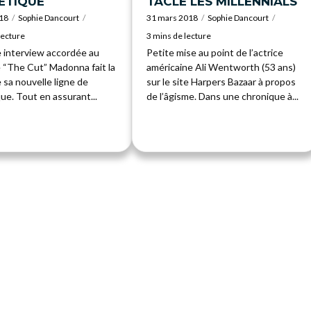
ÉTIQUE
TACLE LES MILLENNIALS
018
Sophie Dancourt
31 mars 2018
Sophie Dancourt
lecture
3 mins de lecture
 interview accordée au
Petite mise au point de l’actrice
 “The Cut” Madonna fait la
américaine Ali Wentworth (53 ans)
 sa nouvelle ligne de
sur le site Harpers Bazaar à propos
ue. Tout en assurant...
de l’âgisme. Dans une chronique à...