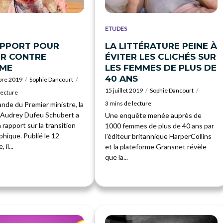
ETUDES
APPORT POUR
LA LITTÉRATURE PEINE À
ER CONTRE
ÉVITER LES CLICHÉS SUR
SME
LES FEMMES DE PLUS DE
40 ANS
bre 2019
Sophie Dancourt
15 juillet 2019
Sophie Dancourt
lecture
3 mins de lecture
nde du Premier ministre, la
Audrey Dufeu Schubert a
Une enquête menée auprès de
 rapport sur la transition
1000 femmes de plus de 40 ans par
hique. Publié le 12
l’éditeur britannique HarperCollins
il...
et la plateforme Gransnet révèle
que la...