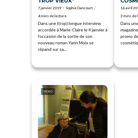
TROP VIEUX”
COSM
7 janvier 2019
Sophie Dancourt
16 avril 2
4 mins de lecture
3 mins de 
Dans une (trop) longue interview
Dans une
accordée à Marie-Claire le 4 janvier à
magazine
l’occasion de la sortie de son
promo de
nouveau roman Yann Moix se
cosmétiq
répand sur sa...
VIDEO