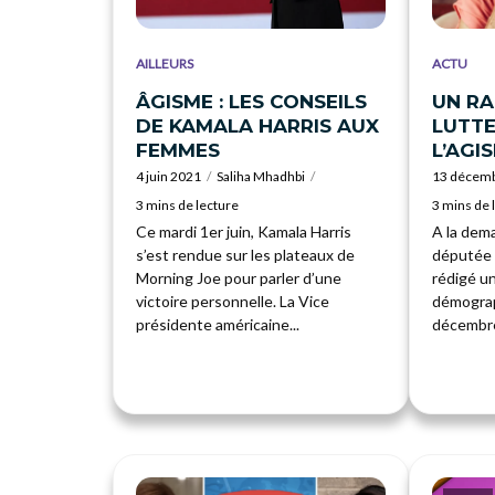
AILLEURS
ACTU
ÂGISME : LES CONSEILS
UN R
DE KAMALA HARRIS AUX
LUTT
FEMMES
L’AGI
4 juin 2021
Saliha Mhadhbi
13 décem
3 mins de lecture
3 mins de 
Ce mardi 1er juin, Kamala Harris
A la dema
s’est rendue sur les plateaux de
députée 
Morning Joe pour parler d’une
rédigé un
victoire personnelle. La Vice
démograp
présidente américaine...
décembre, 