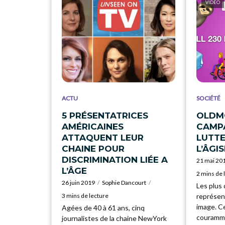
VIDEO
ACTU
SOCIÉTÉ
5 PRÉSENTATRICES
OLDMO
AMÉRICAINES
CAMP
ATTAQUENT LEUR
LUTT
CHAINE POUR
L’ÂGI
DISCRIMINATION LIÉE A
21 mai 20
L’ÂGE
2 mins de 
26 juin 2019
Sophie Dancourt
Les plus 
3 mins de lecture
représent
image. C
Agées de 40 à 61 ans, cinq
couramme
journalistes de la chaine NewYork