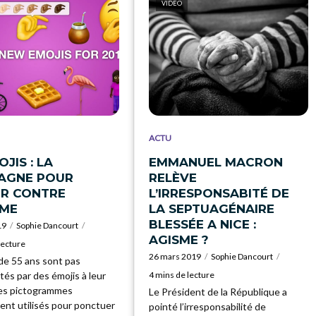
VIDEO
ACTU
JIS : LA
EMMANUEL MACRON
AGNE POUR
RELÈVE
ER CONTRE
L’IRRESPONSABITÉ DE
SME
LA SEPTUAGÉNAIRE
BLESSÉE A NICE :
19
Sophie Dancourt
AGISME ?
lecture
26 mars 2019
Sophie Dancourt
de 55 ans sont pas
és par des émojis à leur
4 mins de lecture
es pictogrammes
Le Président de la République a
nt utilisés pour ponctuer
pointé l’irresponsabilité de