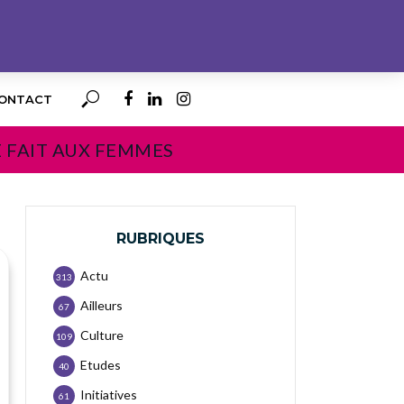
ONTACT
E FAIT AUX FEMMES
RUBRIQUES
Actu
313
Ailleurs
67
Culture
109
Etudes
40
Initiatives
61