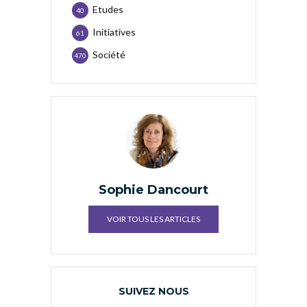
Etudes
40
Initiatives
61
Société
470
Sophie Dancourt
VOIR TOUS LES ARTICLES
SUIVEZ NOUS