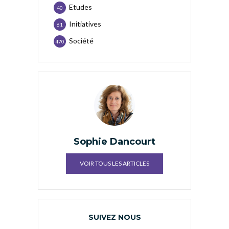
Etudes
40
Initiatives
61
Société
470
Sophie Dancourt
VOIR TOUS LES ARTICLES
SUIVEZ NOUS