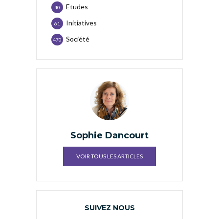
Etudes
40
Initiatives
61
Société
470
Sophie Dancourt
VOIR TOUS LES ARTICLES
SUIVEZ NOUS