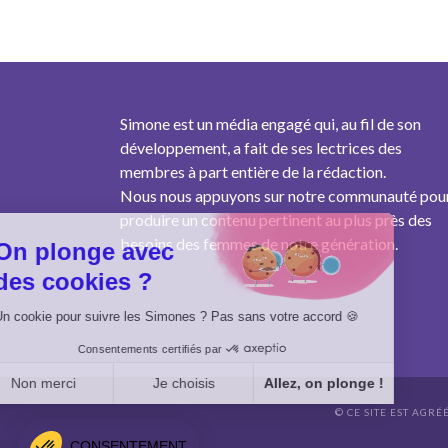
Simone est un média engagé qui, au fil de son
développement, a fait de ses lectrices des
membres à part entière de la rédaction.
Nous nous appuyons sur notre communauté pou
produire un contenu pertinent au plus près des
besoins des femmes de notre génération.
On plonge avec
des cookies ?
Un cookie pour suivre les Simones ? Pas sans votre accord 🍪
Consentements certifiés par
Non merci
Je choisis
Allez, on plonge !
© CE SITE EST AGRÉ
Axeptio consent
Plateforme de Gestion du Consentement : Personnalisez vo
CONSENTEMENT