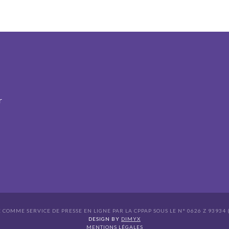
r
É COMME SERVICE DE PRESSE EN LIGNE PAR LA CPPAP SOUS LE N° 0626 Z 93934 (
s Options
DESIGN BY
DIMYX
MENTIONS LÉGALES