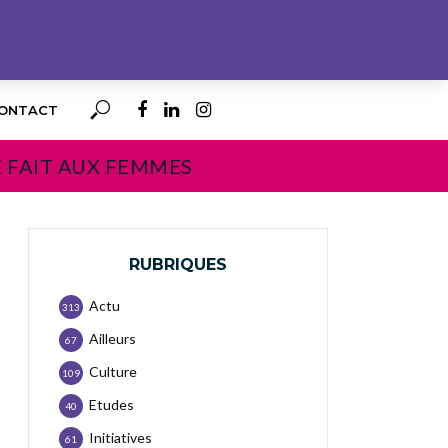
ONTACT
E FAIT AUX FEMMES
RUBRIQUES
Actu
313
Ailleurs
67
Culture
109
Etudes
40
Initiatives
61