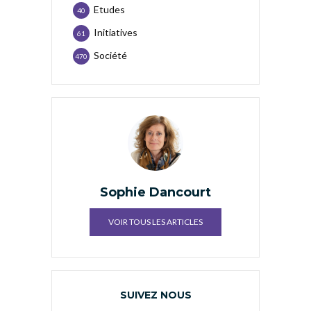
Etudes
40
Initiatives
61
Société
470
Sophie Dancourt
VOIR TOUS LES ARTICLES
SUIVEZ NOUS