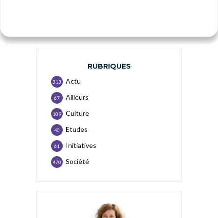
RUBRIQUES
Actu
313
Ailleurs
67
Culture
109
Etudes
40
Initiatives
61
Société
470