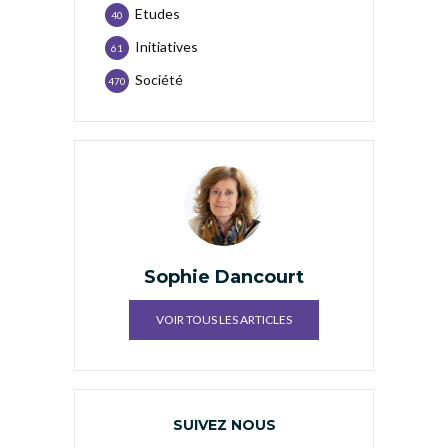
Etudes
40
Initiatives
61
Société
470
Sophie Dancourt
VOIR TOUS LES ARTICLES
SUIVEZ NOUS