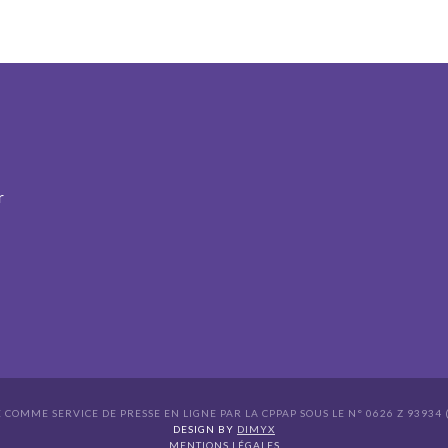
r
É COMME SERVICE DE PRESSE EN LIGNE PAR LA CPPAP SOUS LE N° 0626 Z 93934 (
s Options
DESIGN BY
DIMYX
MENTIONS LÉGALES