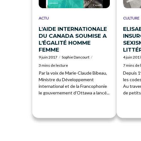
ACTU
CULTURE
L’AIDE INTERNATIONALE
ELISA
DU CANADA SOUMISE A
INSUR
L’ÉGALITÉ HOMME
SEXIS
FEMME
LITTÉ
9 juin 2017
Sophie Dancourt
4 juin 201
3 mins de lecture
7 mins de 
Par la voix de Marie-Claude Bibeau,
Depuis 1
Ministre du Développement
les codes
international et de la Francophonie
Au trave
le gouvernement d’Ottawa a lancé...
de petits