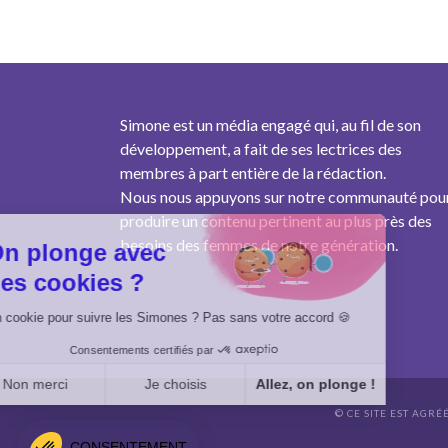
Simone est un média engagé qui, au fil de son
développement, a fait de ses lectrices des
membres à part entière de la rédaction.
Nous nous appuyons sur notre communauté pou
produire un contenu pertinent au plus près des
besoins des femmes de notre génération.
On plonge avec
des cookies ?
Un cookie pour suivre les Simones ? Pas sans votre accord 🍪
Consentements certifiés par
Non merci
Je choisis
Allez, on plonge !
© CE SITE EST AGRÉ
Axeptio consent
Plateforme de Gestion du Consentement : Personnalisez vo
CONSENTEMENT