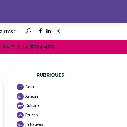
ONTACT
E FAIT AUX FEMMES
RUBRIQUES
Actu
313
Ailleurs
67
Culture
109
Etudes
40
Initiatives
61