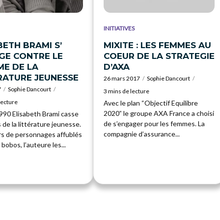
INITIATIVES
BETH BRAMI S’
MIXITE : LES FEMMES AU
GE CONTRE LE
COEUR DE LA STRATEGIE
ME DE LA
D’AXA
RATURE JEUNESSE
26 mars 2017
Sophie Dancourt
7
Sophie Dancourt
3 mins de lecture
lecture
Avec le plan “Objectif Equilibre
2020” le groupe AXA France a choisi
990 Elisabeth Brami casse
de s’engager pour les femmes. La
 de la littérature jeunesse.
compagnie d’assurance...
rs de personnages affublés
 bobos, l’auteure les...