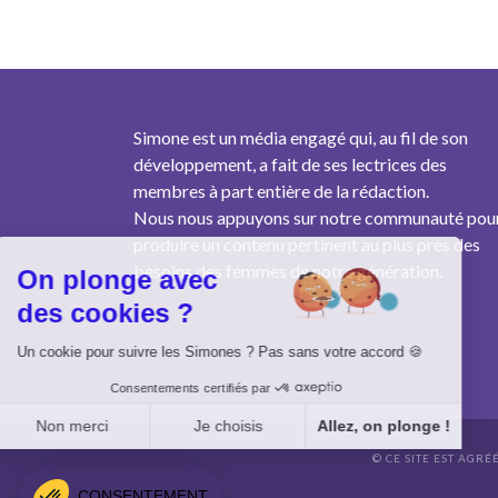
Simone est un média engagé qui, au fil de son
développement, a fait de ses lectrices des
membres à part entière de la rédaction.
Nous nous appuyons sur notre communauté pou
produire un contenu pertinent au plus près des
besoins des femmes de notre génération.
On plonge avec
des cookies ?
Un cookie pour suivre les Simones ? Pas sans votre accord 🍪
Consentements certifiés par
Non merci
Je choisis
Allez, on plonge !
© CE SITE EST AGRÉ
Axeptio consent
Plateforme de Gestion du Consentement : Personnalisez vo
CONSENTEMENT