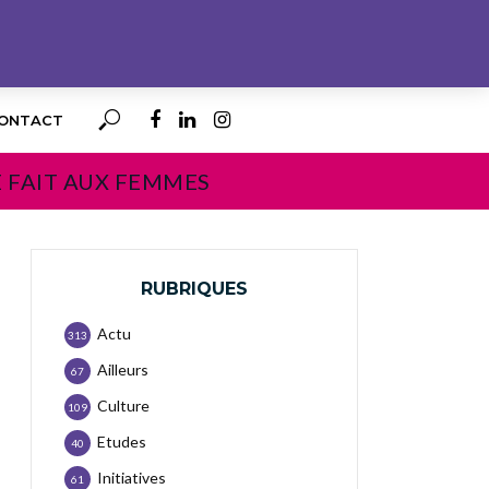
ONTACT
E FAIT AUX FEMMES
RUBRIQUES
Actu
313
Ailleurs
67
Culture
109
Etudes
40
Initiatives
61