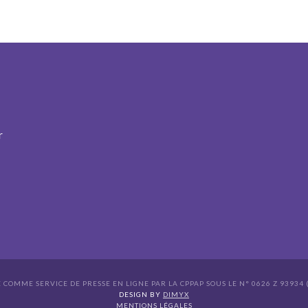
r
É COMME SERVICE DE PRESSE EN LIGNE PAR LA CPPAP SOUS LE N° 0626 Z 93934 (
s Options
DESIGN BY
DIMYX
MENTIONS LÉGALES