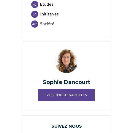
Etudes
40
Initiatives
61
Société
470
Sophie Dancourt
VOIR TOUS LES ARTICLES
SUIVEZ NOUS