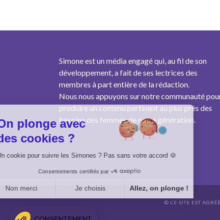
Simone est un média engagé qui, au fil de son
développement, a fait de ses lectrices des
membres à part entière de la rédaction.
Nous nous appuyons sur notre communauté pou
produire un contenu pertinent au plus près des
besoins des femmes de notre génération.
On plonge avec
des cookies ?
Un cookie pour suivre les Simones ? Pas sans votre accord 🍪
Consentements certifiés par
Non merci
Je choisis
Allez, on plonge !
© CE SITE EST AGRÉ
Axeptio consent
Plateforme de Gestion du Consentement : Personnalisez vo
CONSENTEMENT