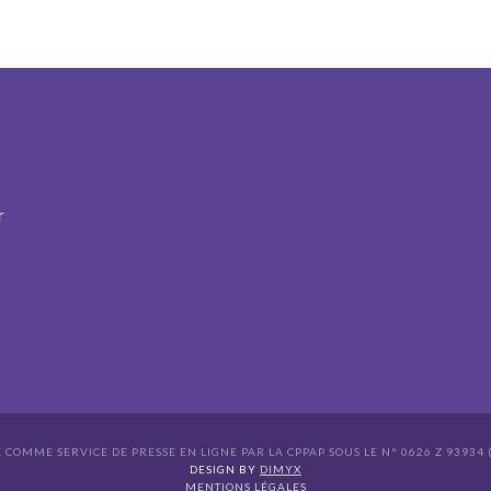
r
É COMME SERVICE DE PRESSE EN LIGNE PAR LA CPPAP SOUS LE N° 0626 Z 93934 (
s Options
DESIGN BY
DIMYX
MENTIONS LÉGALES