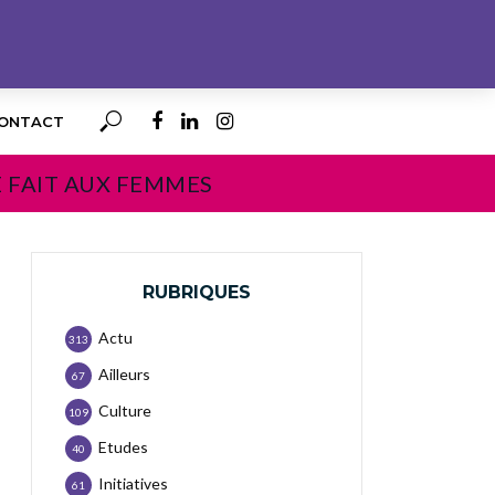
ONTACT
E FAIT AUX FEMMES
RUBRIQUES
Actu
313
Ailleurs
67
Culture
109
Etudes
40
Initiatives
61