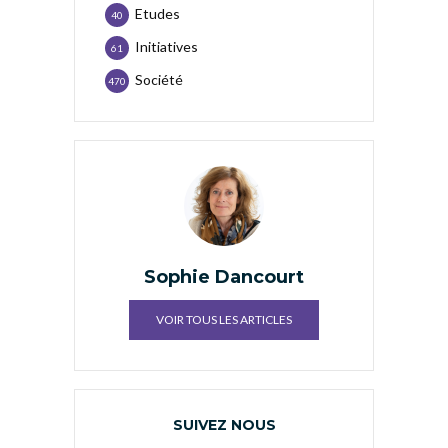
Etudes
40
Initiatives
61
Société
470
Sophie Dancourt
VOIR TOUS LES ARTICLES
SUIVEZ NOUS