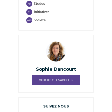
Etudes
40
Initiatives
61
Société
469
Sophie Dancourt
VOIR TOUS LES ARTICLES
SUIVEZ NOUS