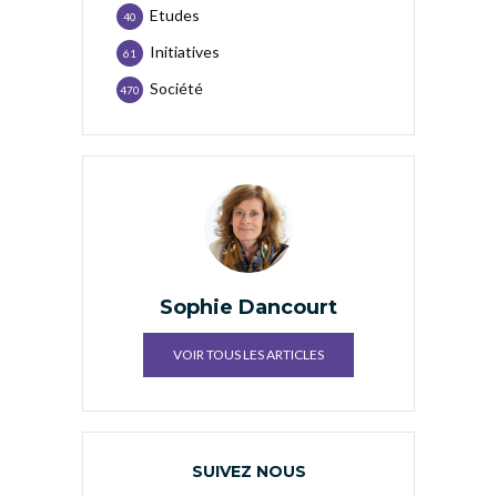
Etudes
40
Initiatives
61
Société
470
Sophie Dancourt
VOIR TOUS LES ARTICLES
SUIVEZ NOUS