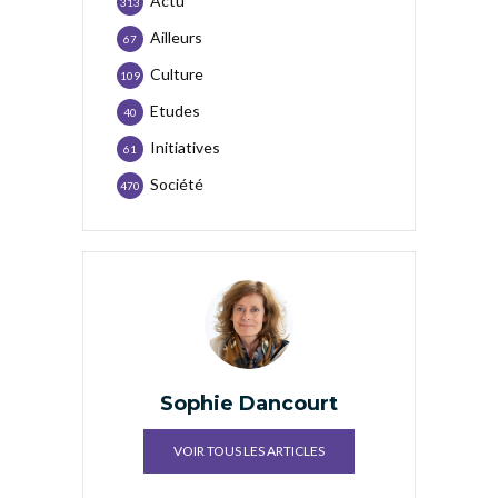
Actu
313
Ailleurs
67
Culture
109
Etudes
40
Initiatives
61
Société
470
Sophie Dancourt
VOIR TOUS LES ARTICLES