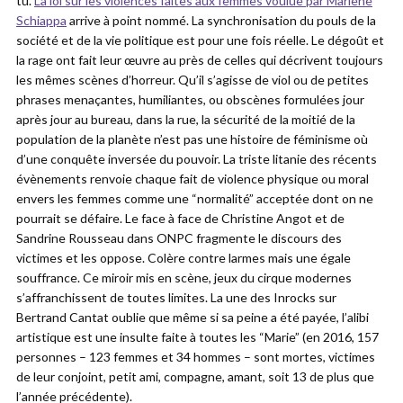
tu.
La loi sur les violences faites aux femmes voulue par Marlène
Schiappa
arrive à point nommé. La synchronisation du pouls de la
société et de la vie politique est pour une fois réelle. Le dégoût et
la rage ont fait leur œuvre au près de celles qui décrivent toujours
les mêmes scènes d’horreur. Qu’il s’agisse de viol ou de petites
phrases menaçantes, humiliantes, ou obscènes formulées jour
après jour au bureau, dans la rue, la sécurité de la moitié de la
population de la planète n’est pas une histoire de féminisme où
d’une conquête inversée du pouvoir. La triste litanie des récents
évènements renvoie chaque fait de violence physique ou moral
envers les femmes comme une “normalité” acceptée dont on ne
pourrait se défaire. Le face à face de Christine Angot et de
Sandrine Rousseau dans ONPC fragmente le discours des
victimes et les oppose. Colère contre larmes mais une égale
souffrance. Ce miroir mis en scène, jeux du cirque modernes
s’affranchissent de toutes limites. La une des Inrocks sur
Bertrand Cantat oublie que même si sa peine a été payée, l’alibi
artistique est une insulte faite à toutes les “Marie” (en 2016, 157
personnes – 123 femmes et 34 hommes – sont mortes, victimes
de leur conjoint, petit ami, compagne, amant, soit 13 de plus que
l’année précédente).