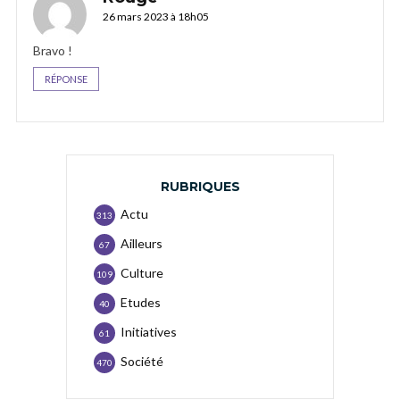
26 mars 2023 à 18h05
Bravo !
RÉPONSE
RUBRIQUES
Actu
313
Ailleurs
67
Culture
109
Etudes
40
Initiatives
61
Société
470