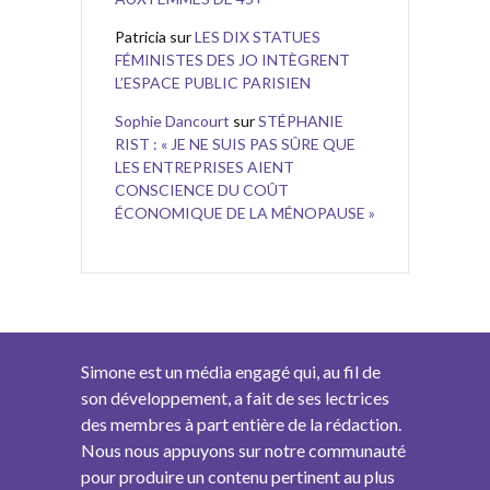
Patricia
sur
LES DIX STATUES
FÉMINISTES DES JO INTÈGRENT
L’ESPACE PUBLIC PARISIEN
Sophie Dancourt
sur
STÉPHANIE
RIST : « JE NE SUIS PAS SÛRE QUE
LES ENTREPRISES AIENT
CONSCIENCE DU COÛT
ÉCONOMIQUE DE LA MÉNOPAUSE »
Simone est un média engagé qui, au fil de
son développement, a fait de ses lectrices
des membres à part entière de la rédaction.
Nous nous appuyons sur notre communauté
pour produire un contenu pertinent au plus